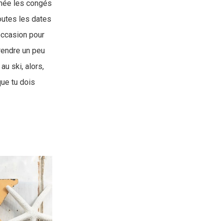
nnée les congés
outes les dates
occasion pour
prendre un peu
au ski, alors,
ue tu dois