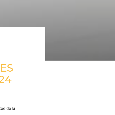
LES
24
tée de la