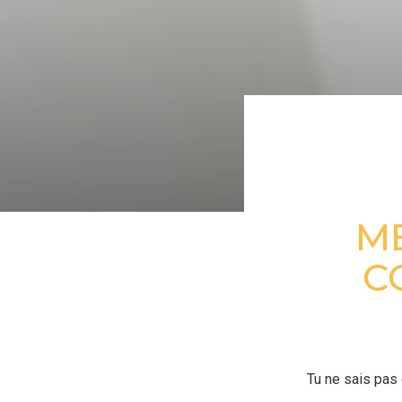
ME
C
Tu ne sais pas 