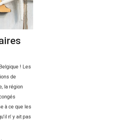
aires
Belgique ! Les
ions de
, la région
 congés
se à ce que les
il n’ y ait pas